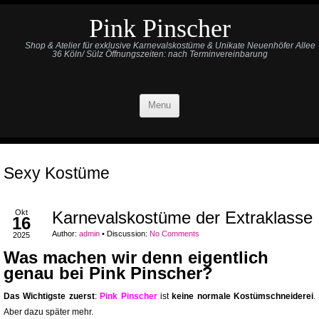
Pink Pinscher
Shop & Atelier für exklusive Karnevalskostüme & Unikate Neuenhöfer Allee
36 Köln/ Sülz Öffnungszeiten: nach Terminvereinbarung
Menu
Sexy Kostüme
Okt
Karnevalskostüme der Extraklasse
16
Author:
admin
•
Discussion:
No Comments
2025
Was machen wir denn eigentlich
genau bei Pink Pinscher?
Das Wichtigste zuerst
:
Pink Pinscher
ist
keine normale Kostümschneiderei
.
Aber dazu später mehr.