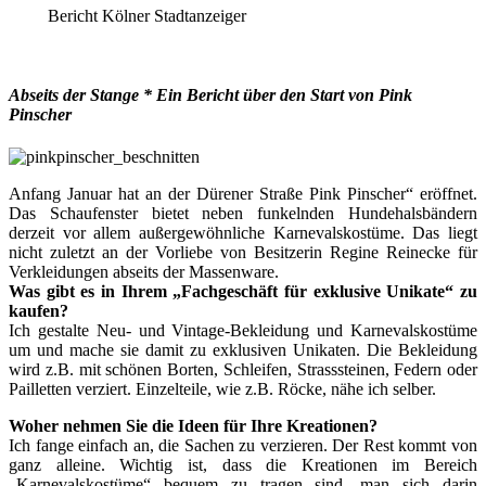
Bericht Kölner Stadtanzeiger
Abseits der Stange * Ein Bericht über den Start von Pink
Pinscher
Anfang Januar hat an der Dürener Straße Pink Pinscher“ ­eröffnet.
Das Schaufenster bietet neben funkelnden Hundehalsbändern
derzeit vor allem außergewöhnliche Karnevalskostüme. Das liegt
nicht zuletzt an der Vorliebe von Besitzerin Regine Reinecke für
Verkleidungen abseits der Massenware.
Was gibt es in Ihrem „Fachgeschäft für exklusive Unikate“ zu
kaufen?
Ich gestalte Neu- und Vintage-Bekleidung und Karnevalskostüme
um und mache sie damit zu exklusiven Unikaten. Die Bekleidung
wird z.B. mit schönen Borten, Schleifen, Strasssteinen, Federn oder
Pailletten verziert. Einzelteile, wie z.B. Röcke, nähe ich selber.
Woher nehmen Sie die Ideen für Ihre Kreationen?
Ich fange einfach an, die Sachen zu verzieren. Der Rest kommt von
ganz alleine. Wichtig ist, dass die Kreationen im Bereich
„Karnevalskostüme“ bequem zu tragen sind, man sich darin