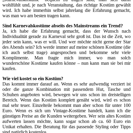
wohlfühlt und, je nach Veranstaltung, das richtige Kostüm gewählt
wird. Ich habe immerhin selbst jahrelang die Erfahrung gemacht,
was man wo am besten tragen kann.
Sind Karnevalskostüme abseits des Mainstreams ein Trend?
Ja, ich habe die Erfahrung gemacht, dass der Wunsch nach
Individualität gerade zu Karneval sehr groß ist. Das ist die Zeit, wo
jeder sein kann, was er will. Und wer möchte nicht gerne der Star
des Abends sein? Ich werde immer auf meine schönen Kostüme (die
ich auch selbst trage) angesprochen und bekomme sehr viele
Komplimente. Man fragte mich immer, wo man solch
wunderschöne Kostüme kaufen könne – nun kann man sie bei mir
kaufen.
Wie viel kostet so ein Kostüm?
Das kommt immer darauf an. Wenn es sehr aufwendig verziert ist
oder die ganze Kombination mit passendem Hut, Tasche und
Schuhen angeboten wird, bewegen wir uns schon im dreistelligen
Bereich. Wenn das Kostüm komplett genäht wird, wird es schon
mal sehr teuer. Einzelteile bekommt man aber schon für unter 100
Euro. Wenn es sich um Vintage-Kostüme handelt, kann ich die
günstigen Preise an die Kunden weitergeben. Wer sein altes Kostüm
aufwerten lassen möchte, kann sogar schon ab ca. 60 Euro ein
Unikat erhalten. Die Beratung für das passende Styling oder Tipps
sind natürlich kostenlos.