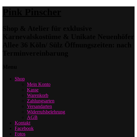
Pink Pinscher
Shop & Atelier für exklusive
Karnevalskostüme & Unikate Neuenhöfer
Allee 36 Köln/ Sülz Öffnungszeiten: nach
Terminvereinbarung
Menu
Shop
Mein Konto
Kasse
Warenkorb
Zahlungsarten
Versandarten
Widerrufsbelehrung
AGB
Kontakt
Facebook
Fotos