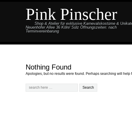
Pink Pinscher
Shop & Atelier für exklusive Karnevalskostüme & Unikat
Neuenhöfer Allee 36 Köln/ Sülz Öffnungszeiten: nach
Terminvereinbarung
Nothing Found
Apologies, but no results were found. Perhaps searching will help f