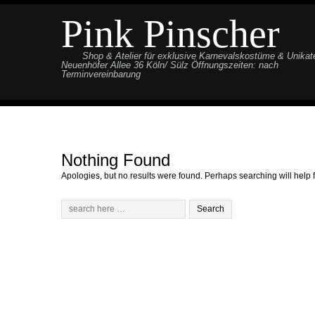
Pink Pinscher
Shop & Atelier für exklusive Karnevalskostüme & Unikat
Neuenhöfer Allee 36 Köln/ Sülz Öffnungszeiten: nach
Terminvereinbarung
Nothing Found
Apologies, but no results were found. Perhaps searching will help f