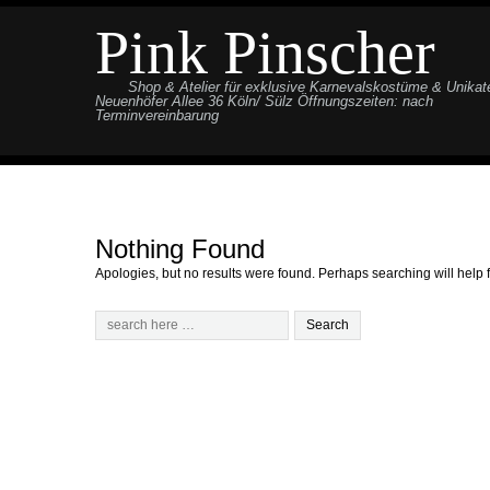
Pink Pinscher
Shop & Atelier für exklusive Karnevalskostüme & Unikat
Neuenhöfer Allee 36 Köln/ Sülz Öffnungszeiten: nach
Terminvereinbarung
Nothing Found
Apologies, but no results were found. Perhaps searching will help f