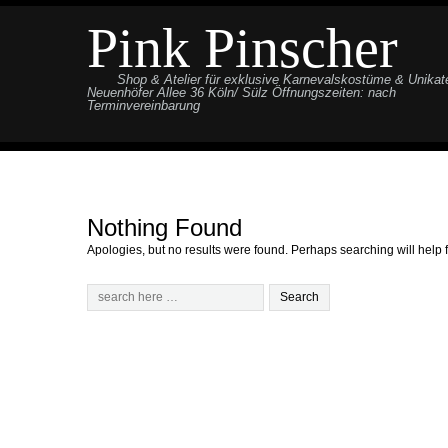
Pink Pinscher
Shop & Atelier für exklusive Karnevalskostüme & Unikat
Neuenhöfer Allee 36 Köln/ Sülz Öffnungszeiten: nach
Terminvereinbarung
Nothing Found
Apologies, but no results were found. Perhaps searching will help f