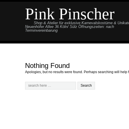
Pink Pinscher
Shop & Atelier für exklusive Karnevalskostüme & Unikat
Neuenhöfer Allee 36 Köln/ Sülz Öffnungszeiten: nach
Terminvereinbarung
Nothing Found
Apologies, but no results were found. Perhaps searching will help f