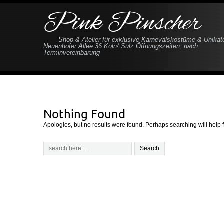
Pink Pinscher
Shop & Atelier für exklusive Karnevalskostüme & Unikat
Neuenhöfer Allee 36 Köln/ Sülz Öffnungszeiten: nach
Terminvereinbarung
Nothing Found
Apologies, but no results were found. Perhaps searching will help f