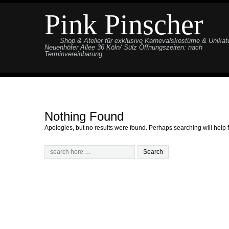
Pink Pinscher
Shop & Atelier für exklusive Karnevalskostüme & Unikat
Neuenhöfer Allee 36 Köln/ Sülz Öffnungszeiten: nach
Terminvereinbarung
Nothing Found
Apologies, but no results were found. Perhaps searching will help f