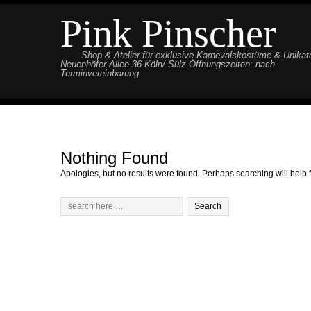
Pink Pinscher
Shop & Atelier für exklusive Karnevalskostüme & Unikat
Neuenhöfer Allee 36 Köln/ Sülz Öffnungszeiten: nach
Terminvereinbarung
Nothing Found
Apologies, but no results were found. Perhaps searching will help f