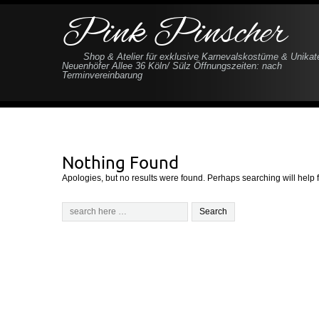
Pink Pinscher
Shop & Atelier für exklusive Karnevalskostüme & Unikat
Neuenhöfer Allee 36 Köln/ Sülz Öffnungszeiten: nach
Terminvereinbarung
Nothing Found
Apologies, but no results were found. Perhaps searching will help f