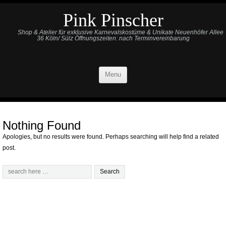
Pink Pinscher
Shop & Atelier für exklusive Karnevalskostüme & Unikate Neuenhöfer Allee
36 Köln/ Sülz Öffnungszeiten: nach Terminvereinbarung
Menu
Nothing Found
Apologies, but no results were found. Perhaps searching will help find a related
post.