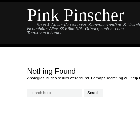
Pink Pinscher
Shop & Atelier für exklusive Karnevalskostüme & Unikat
Neuenhöfer Allee 36 Köln/ Sülz Öffnungszeiten: nach
Terminvereinbarung
Nothing Found
Apologies, but no results were found. Perhaps searching will help f