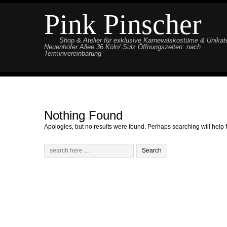
Pink Pinscher
Shop & Atelier für exklusive Karnevalskostüme & Unikat
Neuenhöfer Allee 36 Köln/ Sülz Öffnungszeiten: nach
Terminvereinbarung
Nothing Found
Apologies, but no results were found. Perhaps searching will help f