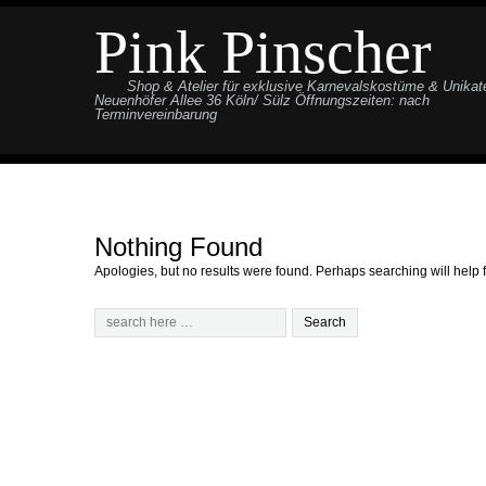
Pink Pinscher
Shop & Atelier für exklusive Karnevalskostüme & Unikat
Neuenhöfer Allee 36 Köln/ Sülz Öffnungszeiten: nach
Terminvereinbarung
Nothing Found
Apologies, but no results were found. Perhaps searching will help f