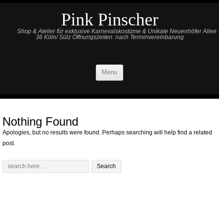
Pink Pinscher
Shop & Atelier für exklusive Karnevalskostüme & Unikate Neuenhöfer Allee
36 Köln/ Sülz Öffnungszeiten: nach Terminvereinbarung
Menu
Nothing Found
Apologies, but no results were found. Perhaps searching will help find a related
post.